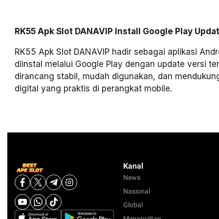
RK55 Apk Slot DANAVIP Install Google Play Upda
RK55 Apk Slot DANAVIP hadir sebagai aplikasi Andr
diinstal melalui Google Play dengan update versi terb
dirancang stabil, mudah digunakan, dan mendukun
digital yang praktis di perangkat mobile.
Kanal
News
Nasional
Global
Megapolitan