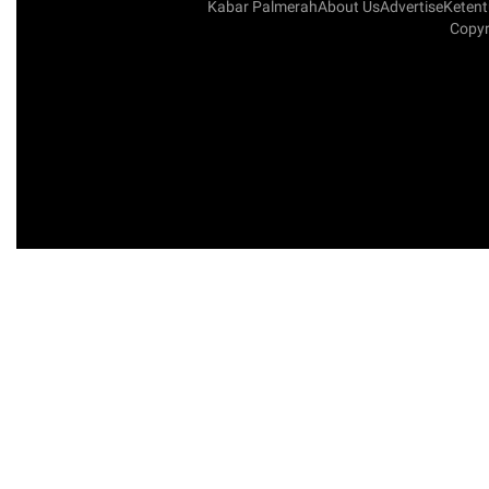
Kabar Palmerah
About Us
Advertise
Keten
Copyr