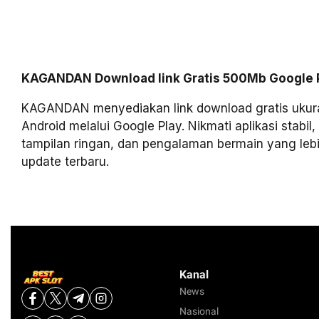
KAGANDAN Download link Gratis 500Mb Google P
KAGANDAN menyediakan link download gratis ukur
Android melalui Google Play. Nikmati aplikasi stabil, 
tampilan ringan, dan pengalaman bermain yang le
update terbaru.
Kanal
News
Nasional